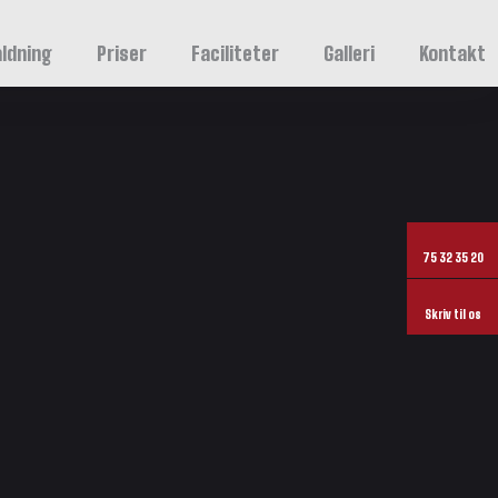
ldning
Priser
Faciliteter
Galleri
Kontakt
75 32 35 20
Skriv til os