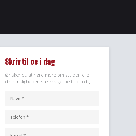
Skriv til os i dag
Ønsker du at høre mere om stalden eller
dine muligheder, så skriv gerne til os i dag.