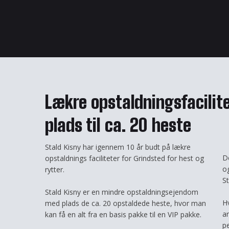
Lækre opstaldningsfacilit
plads til ca. 20 heste
Stald Kisny har igennem 10 år budt på lækre
De
opstaldnings faciliteter for Grindsted for hest og
o
rytter.
St
Stald Kisny er en mindre opstaldningsejendom
Hv
med plads de ca. 20 opstaldede heste, hvor man
a
kan få en alt fra en basis pakke til en VIP pakke.
pe