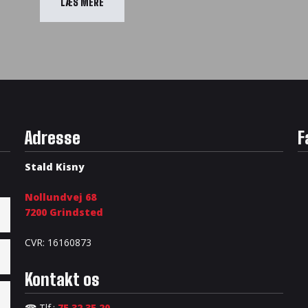
​LÆS MERE
Adresse
F
Stald Kisny
Nollundvej 68
​7200 Grindsted
CVR: 16160873
Kontakt os
☎ Tlf.:
75 32 35 20